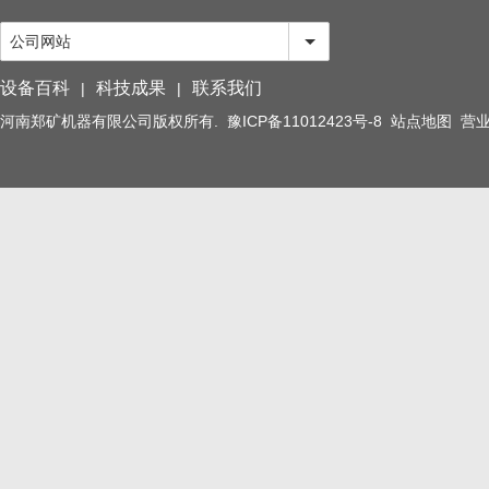
公司网站
设备百科
科技成果
联系我们
|
|
河南郑矿机器有限公司版权所有.
豫ICP备11012423号-8
站点地图
营